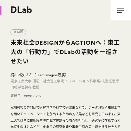
DLab
第14回
未来社会DESIGNからACTIONへ：東工
大の「行動力」でDLabの活動を一巡さ
せたい
梶川 裕矢さん（Team Imagine所属）
東京工業大学 環境・社会理工学院 イノベーション科学系/技術経営専
門職学位課程 教授
収録日：
2020.02.12
梶川教授の専門は技術経営学や科学技術政策などで、データ分析や知識工学
を用いてイノベーションを創出するための方法論などを研究しています。東
工大では主に技術経営専門職学位課程の講義を担当し、研究室に在籍する大
学院生のほとんどが、企業での研究開発や事業企画の第一線を担う社会人で