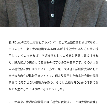
私はDLabの立ち上げ当初からメンバーとして活動に関わらせてもらっ
てきました。東工大の組織であるDLabが未来社会のあり方を世に提
示していくのであれば、学術機関としての知見と洞察に裏づけられ
た、魅力的かつ説得力のあるものにする必要があります。そのような
未来社会像を世に問うていく一方で、東工大は理工系総合大学として
全学の方向性が比較的揃いやすく、何より提示した未来社会像を実現
するのに欠かせない技術力もある。そうした強みをDLabの活動のな
かでも生かしていければと考えてきました。
ここ20年来、世界の学術界では「社会に貢献することは大学の責務」