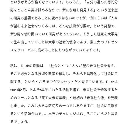
という考え方が強くなっています。もちろん、「自分の選んだ専門分
野をとことん突き詰めるなかで、新たな知を発見する」という従来型
の研究も重要であることに変わりはないのですが、1割くらいは「人々
が望む未来社会をつくるには、どんな技術が必要か」という発想で、
新分野を切り開いていく研究があってもいい。そうした研究を大学発
で生み出していくことは大学の社会的使命であり、東工大のプレゼン
スをグローバルに高めることにもつながっていくはずです。
私は、DLabの活動は、「社会とともに人々が望む未来社会を考え、
そこで必要となる技術や政策を検討し、それらを具現化して社会に貢
献する」というところまでがワンセットだと考えています。DLabは
2020年1月、およそ1年半にわたる活動を経て、未来社会を俯瞰するた
めのツールとなる「東工大未来年表」と最初の「未来社会像」を発表
しました。これは大きな区切りの一つではありますが、社会に貢献す
るという意味合いでは、本当のチャレンジはむしろここからだと言え
るでしょう。