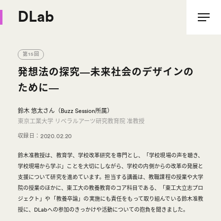
DLab
第15回
発想法の探究―未来社会のデザインの
ために―
鈴木 悠太さん（Buzz Session所属）
東京工業大学 リベラルアーツ研究教育院 准教授
収録日：
2020.02.20
鈴木准教授は、教育学、学校改革研究を専門とし、「学校現場の声を聴き、
学校現場から学ぶ」ことを大切にしながら、学校の内側からの改革の発展と
支援について研究を進めています。担当する講義は、教職課程の授業や大学
院の授業のほかに、東工大の教養教育のコア科目である、「東工大立志プロ
ジェクト」や「教養卒論」の実施にも責任をもって取り組んでいる鈴木准教
授に、DLabへの参加のきっかけや活動についての抱負を聞きました。