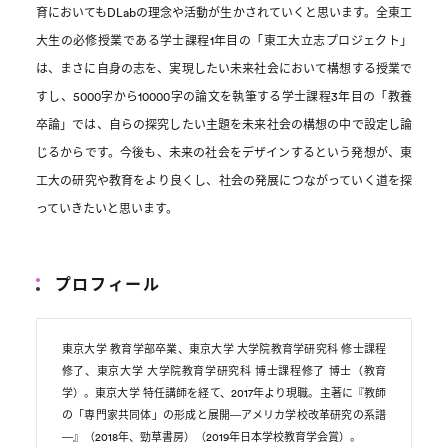
育においてもDLabの理念や活動が生かされていくと思います。全東工
大生の必修授業である学士課程1年目の「東工大立志プロジェクト」
は、まさに自身の志を、実現したい未来社会において構想する授業で
すし、5000字から10000字の論文を執筆する学士課程3年目の「教養
卒論」では、自らの探究したい主題を未来社会の構想の中で設定し論
じるからです。今後も、未来の社会をデザインするという発想が、東
工大の研究や教育をより良くし、社会の発展につながっていく道を探
っていきたいと思います。
プロフィール
東京大学 教育学部卒業、東京大学 大学院教育学研究科 修士課程
修了、東京大学 大学院教育学研究科 博士課程修了 博士（教育
学）。東京大学 特任講師を経て、2017年より現職。主著に『教師
の「専門家共同体」の形成と展開―アメリカ学校改革研究の系譜
―』（2018年、勁草書房）（2019年日本学校教育学会賞）。