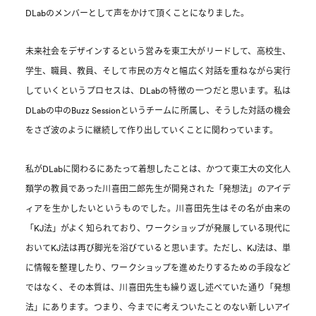
DLabのメンバーとして声をかけて頂くことになりました。
未来社会をデザインするという営みを東工大がリードして、高校生、
学生、職員、教員、そして市民の方々と幅広く対話を重ねながら実行
していくというプロセスは、DLabの特徴の一つだと思います。私は
DLabの中のBuzz Sessionというチームに所属し、そうした対話の機会
をさざ波のように継続して作り出していくことに関わっています。
私がDLabに関わるにあたって着想したことは、かつて東工大の文化人
類学の教員であった川喜田二郎先生が開発された「発想法」のアイデ
ィアを生かしたいというものでした。川喜田先生はその名が由来の
「KJ法」がよく知られており、ワークショップが発展している現代に
おいてKJ法は再び脚光を浴びていると思います。ただし、KJ法は、単
に情報を整理したり、ワークショップを進めたりするための手段など
ではなく、その本質は、川喜田先生も繰り返し述べていた通り「発想
法」にあります。つまり、今までに考えついたことのない新しいアイ