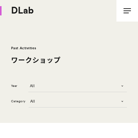
DLab
Past Activities
ワ
ー
ク
シ
ョ
ッ
プ
Year
Category